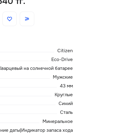
640 тг.
Скидки
Аксессуары
Citizen
Главная
Eco-Drive
О нас
Кварцевый на солнечной батарее
Мужские
Доставка и оплата
43 мм
Круглые
Блог
Синий
Сталь
Сервисный центр
Минеральное
ние даты|Индикатор запаса хода