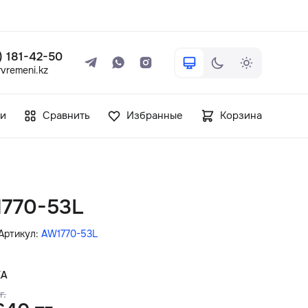
 ) 181-42-50
vremeni.kz
+7 ( 705 ) 181-42-50
и
Сравнить
Избранные
Корзина
info@vetervremeni.kz
Авторизация
1770-53L
Каталог
Артикул:
AW1770-53L
Мужские часы
КА
г.
Женские часы