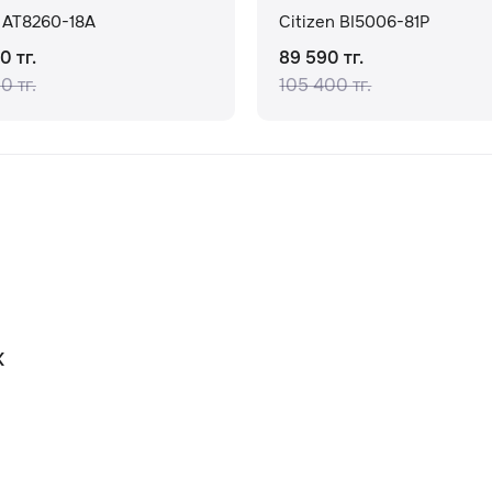
n AT8260-18A
Citizen BI5006-81P
0 тг.
89 590 тг.
0 тг.
105 400 тг.
К