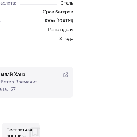
аслета
:
Сталь
Срок батареи
ь
:
100м (10ATM)
Раскладная
3 года
былай Хана
 «Ветер Времени»​,
на, 127
Бесплатная
доставка