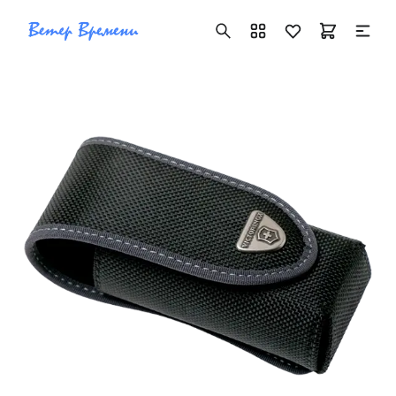
+7 ( 705 ) 181-42-50
info@vetervremeni.kz
Авторизация
Каталог
Мужские часы
Женские часы