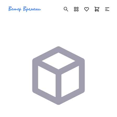
+7 ( 705 ) 181-42-50
info@vetervremeni.kz
Авторизация
Каталог
Мужские часы
Женские часы