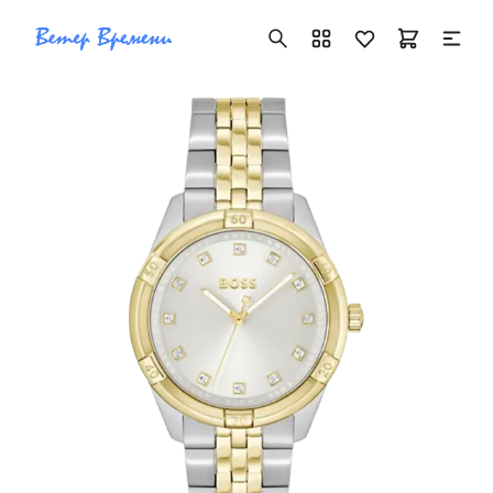
+7 ( 705 ) 181-42-50
info@vetervremeni.kz
Авторизация
Каталог
Мужские часы
Женские часы