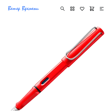
+7 ( 705 ) 181-42-50
info@vetervremeni.kz
Авторизация
Каталог
Мужские часы
Женские часы