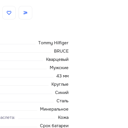
Скидки
Аксессуары
Tommy Hilfiger
Главная
BRUCE
Кварцевый
О нас
Мужские
43 мм
Доставка и оплата
Круглые
Синий
Блог
Сталь
Сервисный центр
Минеральное
аслета
:
Кожа
Срок батареи