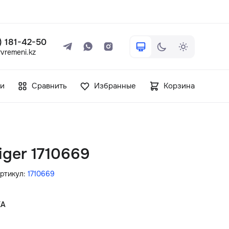
 ) 181-42-50
vremeni.kz
+7 ( 705 ) 181-42-50
и
Сравнить
Избранные
Корзина
info@vetervremeni.kz
Авторизация
iger 1710669
Каталог
ртикул:
1710669
Мужские часы
КА
Женские часы