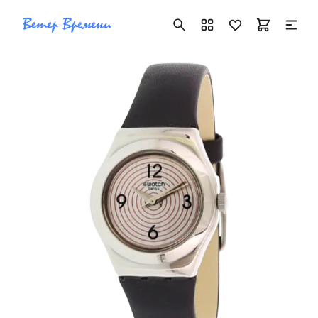
+7 ( 705 ) 181-42-50
info@vetervremeni.kz
Авторизация
Каталог
Мужские часы
Женские часы