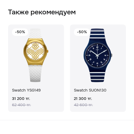
Также рекомендуем
-50%
-50%
Swatch YSG149
Swatch SUON130
31 200 тг.
21 300 тг.
62 400 тг.
42 600 тг.