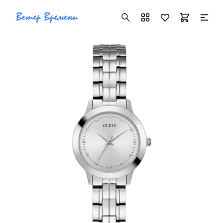
+7 ( 705 ) 181-42-50
info@vetervremeni.kz
Авторизация
Каталог
Мужские часы
Женские часы