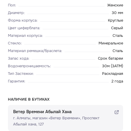
Пол
:
Женские
Диаметр
:
30 мм
Форма корпуса
:
Круглые
Цвет циферблата
:
Серый
Материал корпуса
:
Сталь
Стекло
:
Минеральное
Материал ремешка/браслета
:
Сталь
Запас хода
:
Срок батареи
Водонепроницаемость
:
30м (3ATM)
Тип Застежки
:
Раскладная
Гарантия
:
2 года
НАЛИЧИЕ В БУТИКАХ
Ветер Времени Абылай Хана
г. Алматы, ​магазин «Ветер Времени»​, Проспект
Абылай хана, 127