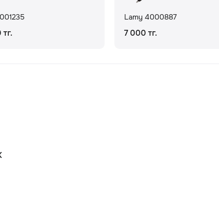
001235
Lamy 4000887
 тг.
7 000 тг.
К