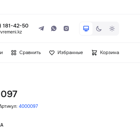
 ) 181-42-50
vremeni.kz
+7 ( 705 ) 181-42-50
и
Сравнить
Избранные
Корзина
info@vetervremeni.kz
Авторизация
0097
Каталог
Артикул:
4000097
Мужские часы
КА
Женские часы