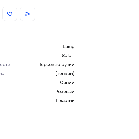
Скидки
Аксессуары
Lamy
Главная
Safari
ости
:
Перьевые ручки
О нас
ла
:
F (тонкий)
Синий
Доставка и оплата
Розовый
Пластик
Блог
Сервисный центр