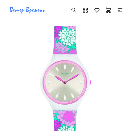
+7 ( 705 ) 181-42-50
info@vetervremeni.kz
Авторизация
Каталог
Мужские часы
Женские часы