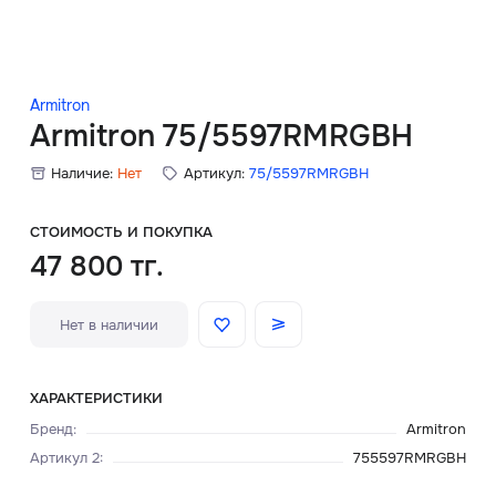
Скидки
Аксессуары
Armitron
Armitron 75/5597RMRGBH
Наличие:
Нет
Артикул:
75/5597RMRGBH
Главная
О нас
СТОИМОСТЬ И ПОКУПКА
47 800 тг.
Доставка и оплата
Нет в наличии
Блог
Сервисный центр
ХАРАКТЕРИСТИКИ
Бренд
:
Armitron
Артикул 2
:
755597RMRGBH