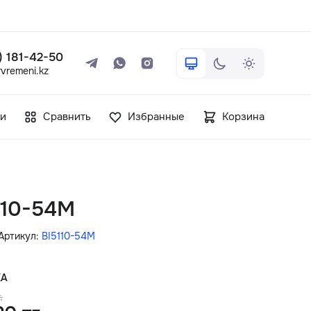
 ) 181-42-50
vremeni.kz
+7 ( 705 ) 181-42-50
и
Сравнить
Избранные
Корзина
info@vetervremeni.kz
Авторизация
5110-54M
Каталог
Артикул:
BI5110-54M
Мужские часы
КА
.
Женские часы