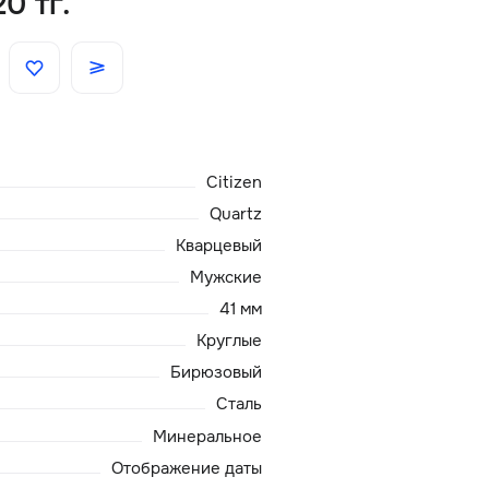
0 тг.
Скидки
Аксессуары
Citizen
Главная
Quartz
О нас
Кварцевый
Мужские
Доставка и оплата
41 мм
Круглые
Блог
Бирюзовый
Сталь
Сервисный центр
Минеральное
Отображение даты