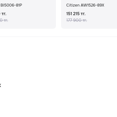
n BI5006-81P
Citizen AW1526-89X
 тг.
151 215 тг.
0 тг.
177 900 тг.
К