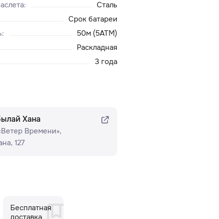
аслета
:
Сталь
Срок батареи
ь
:
50м (5ATM)
Раскладная
3 года
былай Хана
 «Ветер Времени»​,
на, 127
Бесплатная
доставка