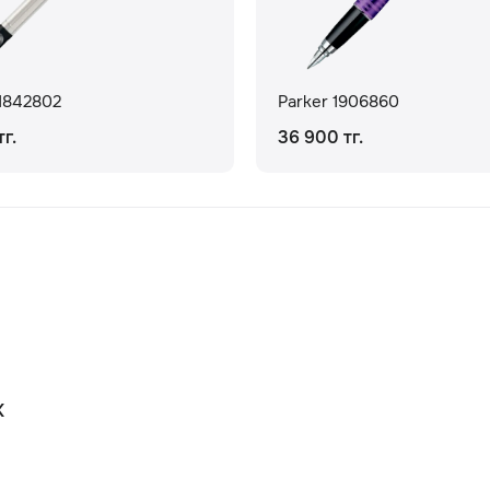
 1842802
Parker 1906860
г.
36 900 тг.
К