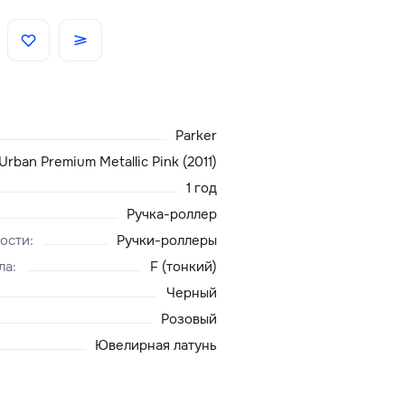
Скидки
Аксессуары
Parker
Главная
Urban Premium Metallic Pink (2011)
1 год
О нас
Ручка-роллер
ости
:
Ручки-роллеры
Доставка и оплата
ла
:
F (тонкий)
Черный
Блог
Розовый
Сервисный центр
Ювелирная латунь