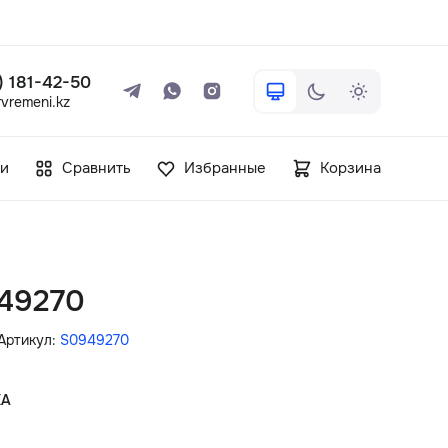
 ) 181-42-50
vremeni.kz
+7 ( 705 ) 181-42-50
и
Сравнить
Избранные
Корзина
info@vetervremeni.kz
Авторизация
949270
Каталог
Артикул:
S0949270
Мужские часы
КА
Женские часы