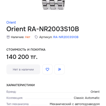
Скидки
Аксессуары
Orient
Orient RA-NR2003S10B
Наличие:
Нет
Артикул:
RA-NR2003S10B
Главная
О нас
СТОИМОСТЬ И ПОКУПКА
140 200 тг.
Доставка и оплата
Нет в наличии
Блог
Сервисный центр
ХАРАКТЕРИСТИКИ
Бренд
:
Orient
Коллекция
:
Classic Automatic
Тип механизма
:
Механический с автоподзаводом