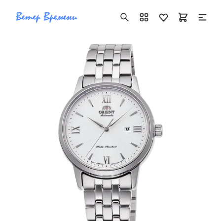
+7 ( 705 ) 181-42-50
info@vetervremeni.kz
Авторизация
Каталог
Мужские часы
Женские часы