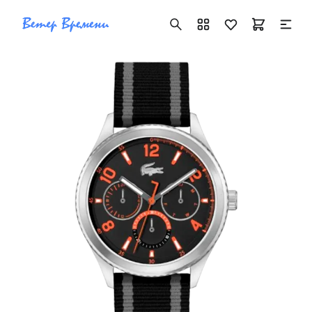
+7 ( 705 ) 181-42-50
info@vetervremeni.kz
Авторизация
Каталог
Мужские часы
Женские часы