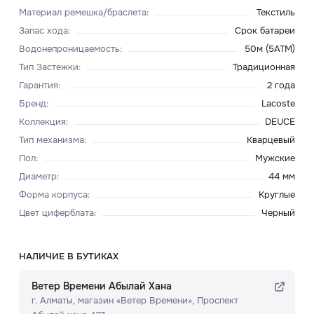
Материал ремешка/браслета
:
Текстиль
Запас хода
:
Срок батареи
Водонепроницаемость
:
50м (5ATM)
Тип Застежки
:
Традиционная
Гарантия
:
2 года
Бренд
:
Lacoste
Коллекция
:
DEUCE
Тип механизма
:
Кварцевый
Пол
:
Мужские
Диаметр
:
44 мм
Форма корпуса
:
Круглые
Цвет циферблата
:
Черный
НАЛИЧИЕ В БУТИКАХ
Ветер Времени Абылай Хана
г. Алматы, ​магазин «Ветер Времени»​, Проспект