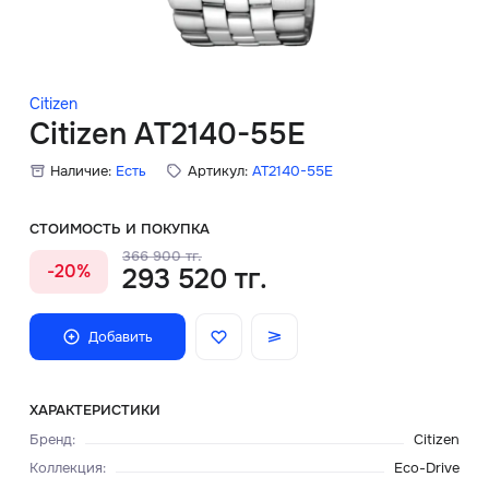
Скидки
Аксессуары
Citizen
Citizen AT2140-55E
Наличие:
Есть
Артикул:
AT2140-55E
Главная
О нас
СТОИМОСТЬ И ПОКУПКА
366 900 тг.
-20%
293 520 тг.
Доставка и оплата
Блог
Добавить
Сервисный центр
ХАРАКТЕРИСТИКИ
Бренд
:
Citizen
Коллекция
:
Eco-Drive