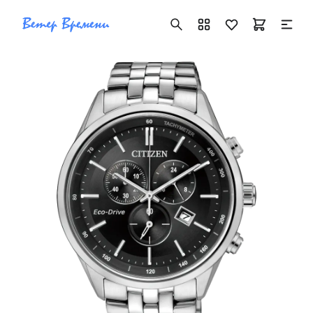
+7 ( 705 ) 181-42-50
info@vetervremeni.kz
Авторизация
Каталог
Мужские часы
Женские часы