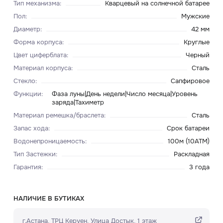
Тип механизма
:
Кварцевый на солнечной батарее
Пол
:
Мужские
Диаметр
:
42 мм
Форма корпуса
:
Круглые
Цвет циферблата
:
Черный
Материал корпуса
:
Сталь
Стекло
:
Сапфировое
Функции
:
Фаза луны|День недели|Число месяца|Уровень
заряда|Тахиметр
Материал ремешка/браслета
:
Сталь
Запас хода
:
Срок батареи
Водонепроницаемость
:
100м (10ATM)
Тип Застежки
:
Раскладная
Гарантия
:
3 года
НАЛИЧИЕ В БУТИКАХ
г.Астана, ТРЦ Керуен​, Улица Достык, 1 этаж