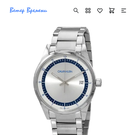
+7 ( 705 ) 181-42-50
info@vetervremeni.kz
Авторизация
Каталог
Мужские часы
Женские часы