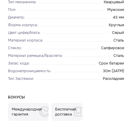
Тип механизма
:
Кварцевый
Пол
:
Мужские
Диаметр
:
43 мм
Форма корпуса
:
Круглые
Цвет циферблата
:
Серый
Материал корпуса
:
Сталь
Стекло
:
Сапфировое
Материал ремешка/браслета
:
Сталь
Запас хода
:
Срок батареи
Водонепроницаемость
:
30м (3ATM)
Тип Застежки
:
Раскладная
БОНУСЫ
Международная
Бесплатная
гарантия
доставка