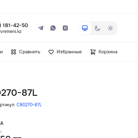
 ) 181-42-50
vremeni.kz
+7 ( 705 ) 181-42-50
и
Сравнить
Избранные
Корзина
info@vetervremeni.kz
Авторизация
0270-87L
Каталог
ртикул:
CB0270-87L
Мужские часы
КА
.
Женские часы