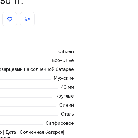
50 тг.
Скидки
Аксессуары
Citizen
Главная
Eco-Drive
О нас
Кварцевый на солнечной батарее
Мужские
Доставка и оплата
43 мм
Круглые
Блог
Синий
Сталь
Сервисный центр
Сапфировое
 | Дата | Солнечная батарея|
троль