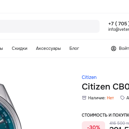
+7 ( 705
info@veter
сы
Скидки
Аксессуары
Блог
Войт
Citizen
Citizen CB
Наличие:
Нет
А
СТОИМОСТЬ И ПОКУП
416 500 тг
-30%