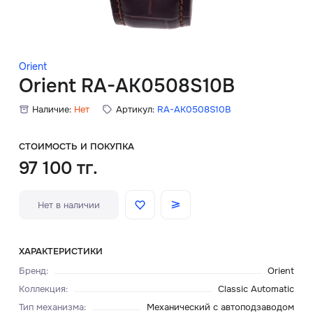
Скидки
Аксессуары
Orient
Orient RA-AK0508S10B
Наличие:
Нет
Артикул:
RA-AK0508S10B
Главная
О нас
СТОИМОСТЬ И ПОКУПКА
97 100 тг.
Доставка и оплата
Нет в наличии
Блог
Сервисный центр
ХАРАКТЕРИСТИКИ
Бренд
:
Orient
Коллекция
:
Classic Automatic
Тип механизма
:
Механический с автоподзаводом