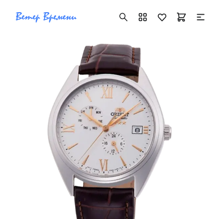
+7 ( 705 ) 181-42-50
info@vetervremeni.kz
Авторизация
Каталог
Мужские часы
Женские часы