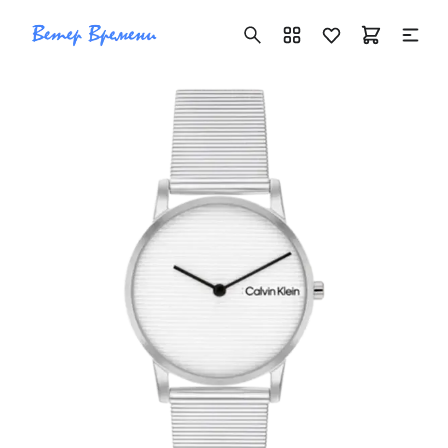
+7 ( 705 ) 181-42-50
info@vetervremeni.kz
Авторизация
Каталог
Мужские часы
Женские часы