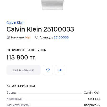
Скидки
Аксессуары
Calvin Klein
Calvin Klein 25100033
Наличие:
Нет
Артикул:
25100033
Главная
О нас
СТОИМОСТЬ И ПОКУПКА
113 800 тг.
Доставка и оплата
Нет в наличии
Блог
Сервисный центр
ХАРАКТЕРИСТИКИ
Бренд
:
Calvin Klein
Коллекция
:
CK FEEL
Тип механизма
:
Кварцевый