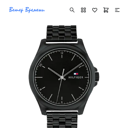
+7 ( 705 ) 181-42-50
info@vetervremeni.kz
Авторизация
Каталог
Мужские часы
Женские часы