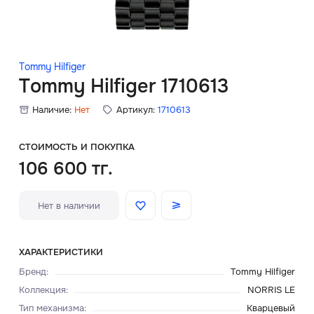
Скидки
Аксессуары
Tommy Hilfiger
Tommy Hilfiger 1710613
Наличие:
Нет
Артикул:
1710613
Главная
О нас
СТОИМОСТЬ И ПОКУПКА
106 600 тг.
Доставка и оплата
Нет в наличии
Блог
Сервисный центр
ХАРАКТЕРИСТИКИ
Бренд
:
Tommy Hilfiger
Коллекция
:
NORRIS LE
Тип механизма
:
Кварцевый