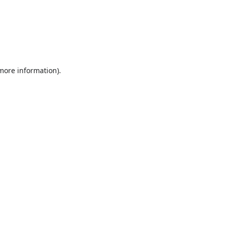
 more information)
.