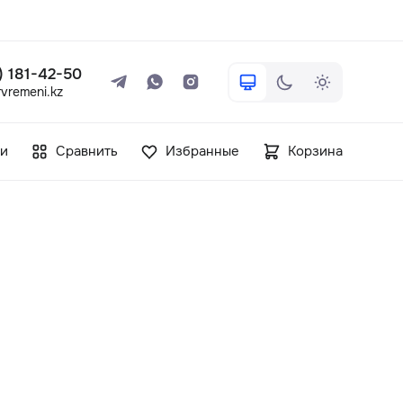
 ) 181-42-50
vremeni.kz
+7 ( 705 ) 181-42-50
и
Сравнить
Избранные
Корзина
info@vetervremeni.kz
Авторизация
Каталог
Мужские часы
Женские часы